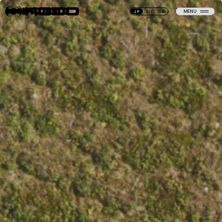
MENU
JP
EN
CN
CLOSE
N
E
W
S
PAGE TOP
N
E
W
S
C
O
M
P
A
N
Y
C
O
M
P
A
N
Y
S
E
R
V
I
C
E
S
E
R
V
I
C
E
N
E
T
W
O
R
K
N
E
T
W
O
R
K
S
U
S
T
A
I
N
A
B
I
L
I
T
Y
S
U
S
T
A
I
N
A
B
I
L
I
T
Y
R
E
C
R
U
I
T
I
N
G
R
E
C
R
U
I
T
I
N
G
O
F
F
I
C
E
T
O
U
R
O
F
F
I
C
E
T
O
U
R
C
O
N
T
A
C
T
C
O
N
T
A
C
T